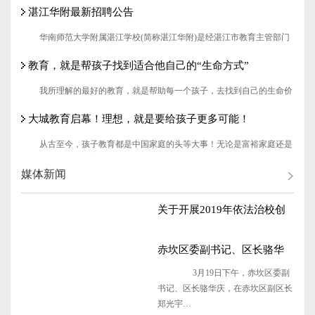
湛江华附最新招聘公告
华南师范大学附属湛江学校(简称湛江华附)是经湛江市教育主管部门
批准，由湛江市鲲鹏教育投资有限公司与华南师范大学联合创办，集幼儿
教育，就是帮孩子找到适合他自己的“生命方式”
园、小学、初中、高中为一体的15年…
我所理解的最好的教育，就是帮助每一个孩子，去找到自己的生命价
值。从事着自己喜欢的事情，过着自己想要的生活，这就足够了。对于生
大城教育启幕！理想，就是要给孩子更多可能！
命，每个人，只有他自己，才能对它负责…
从古至今，孩子教育都是中国家庭的头等大事！无论是富裕家庭还是
普通人家，周边教育都被列为了重要的选房依据。鼎能东盟城深知湛江城
媒体新闻
区学位紧张问题，以高度使命感履行建设…
关于开展2019年依法治校创
建活动的通知
赤坎区委副书记、区长骆华
庆莅临本校视察调研
3月19日下午，赤坎区委副
书记、区长骆华庆，在赤坎区副区长
郑光宇…